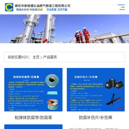
当前位置：
主页
>
产品服务
粘弹体防腐带/防腐膏
防腐补伤片/补伤棒